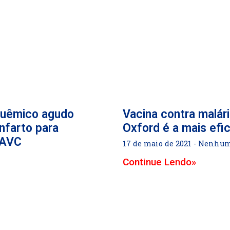
quêmico agudo
Vacina contra malár
infarto para
Oxford é a mais efi
-AVC
17 de maio de 2021
Nenhum 
Continue Lendo»