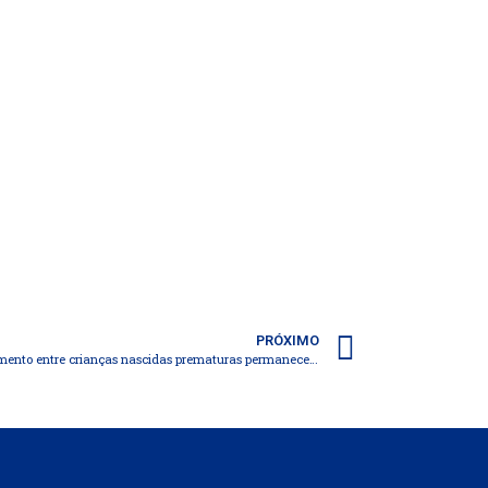
PRÓXIMO
Taxas de deficiências de neurodesenvolvimento entre crianças nascidas prematuras permaneceram altas aos 5 anos de idade, em estudo do The BMJ