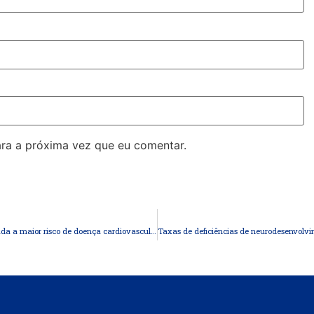
ra a próxima vez que eu comentar.
Idade mais jovem no início do diabetes tipo 2 foi associada a maior risco de doença cardiovascular e mortalidade por todas as causas