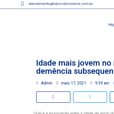
atendimento@laboratoriodore.com.br
H
Idade mais jovem no i
demência subsequen
Admin
maio 17, 2021
9:39 am
Qual é a associação entre a idade de início 