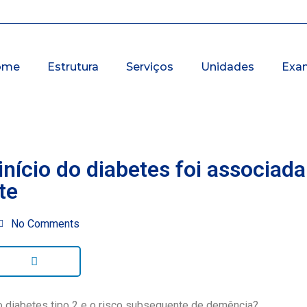
ome
Estrutura
Serviços
Unidades
Exa
nício do diabetes foi associada
te
No Comments
do diabetes tipo 2 e o risco subsequente de demência?