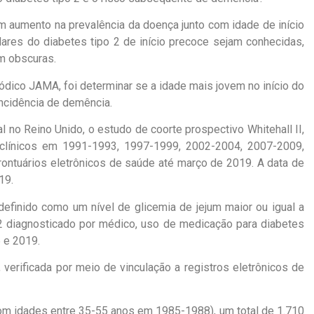
m aumento na prevalência da doença junto com idade de início
res do diabetes tipo 2 de início precoce sejam conhecidas,
m obscuras.
ódico JAMA, foi determinar se a idade mais jovem no início do
ncidência de demência.
 no Reino Unido, o estudo de coorte prospectivo Whitehall II,
línicos em 1991-1993, 1997-1999, 2002-2004, 2007-2009,
ontuários eletrônicos de saúde até março de 2019. A data de
19.
definido como um nível de glicemia de jejum maior ou igual a
2 diagnosticado por médico, uso de medicação para diabetes
5 e 2019.
 verificada por meio de vinculação a registros eletrônicos de
com idades entre 35-55 anos em 1985-1988), um total de 1.710