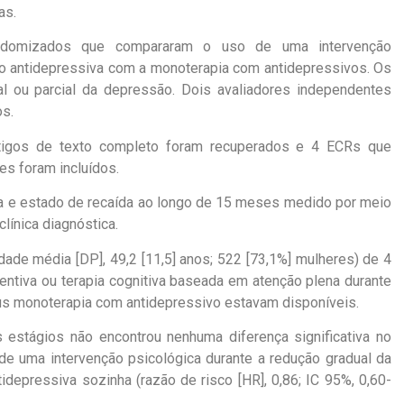
as.
andomizados que compararam o uso de uma intervenção
o antidepressiva com a monoterapia com antidepressivos. Os
l ou parcial da depressão. Dois avaliadores independentes
os.
tigos de texto completo foram recuperados e 4 ECRs que
es foram incluídos.
ída e estado de recaída ao longo de 15 meses medido por meio
línica diagnóstica.
dade média [DP], 49,2 [11,5] anos; 522 [73,1%] mulheres) de 4
entiva ou terapia cognitiva baseada em atenção plena durante
us monoterapia com antidepressivo estavam disponíveis.
 estágios não encontrou nenhuma diferença significativa no
de uma intervenção psicológica durante a redução gradual da
idepressiva sozinha (razão de risco [HR], 0,86; IC 95%, 0,60-