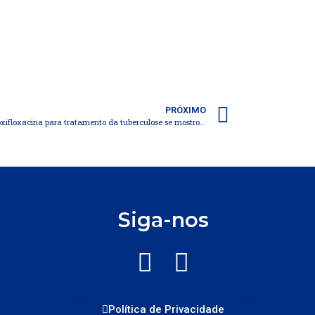
PRÓXIMO
Regime de 4 meses de rifapentina com moxifloxacina para tratamento da tuberculose se mostrou não inferior ao regime padrão de 6 meses
Siga-nos
Política de Privacidade