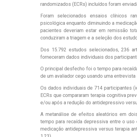
randomizados (ECRs) incluídos foram enviad
Foram selecionados ensaios clínicos r
psicológica enquanto diminuindo a medicaçã
pacientes deveriam estar em remissão tota
conduziram a triagem e a seleção dos estud
Dos 15.792 estudos selecionados, 236 ar
forneceram dados individuais dos participant
O principal desfecho foi o tempo para reca
de um avaliador cego usando uma entrevista c
Os dados individuais de 714 participantes (i
ECRs que compararam terapia cognitiva prev
e/ou após a redução do antidepressivo vers
A metanálise de efeitos aleatórios em dois
tempo para recaída depressiva entre o uso 
medicação antidepressiva versus terapia ant
1,23).