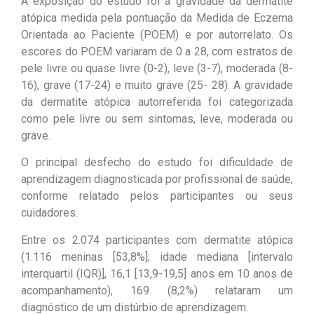
A exposição do estudo foi a gravidade da dermatite
atópica medida pela pontuação da Medida de Eczema
Orientada ao Paciente (POEM) e por autorrelato. Os
escores do POEM variaram de 0 a 28, com estratos de
pele livre ou quase livre (0-2), leve (3-7), moderada (8-
16), grave (17-24) e muito grave (25- 28). A gravidade
da dermatite atópica autorreferida foi categorizada
como pele livre ou sem sintomas, leve, moderada ou
grave.
O principal desfecho do estudo foi dificuldade de
aprendizagem diagnosticada por profissional de saúde,
conforme relatado pelos participantes ou seus
cuidadores.
Entre os 2.074 participantes com dermatite atópica
(1.116 meninas [53,8%]; idade mediana [intervalo
interquartil (IQR)], 16,1 [13,9-19,5] anos em 10 anos de
acompanhamento), 169 (8,2%) relataram um
diagnóstico de um distúrbio de aprendizagem.