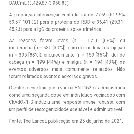
BAU/mL (3.429,87-3.958,83).
A proporção intervenção:controle foi de 77,69 (IC 95%
59,57-101,32) para a proteína do RBD e 36,41 (29,31-
45,23) para a IgG da proteína spike trimérica.
As reações foram leves (n = 1.210 [68%]) ou
moderadas (n = 530 [30%]), com dor no local da injeção
(n = 395 [88%]), endurecimento (n = 159 [35%]), dor de
cabeça (n = 199 [44%]) e mialgia (n = 194 [43%]) os
eventos adversos mais comumente relatados. Não
foram relatados eventos adversos graves.
O estudo concluiu que a vacina BNT162b2 administrada
como uma segunda dose em indivíduos vacinados com
ChAdOx1-S induziu uma resposta imune robusta, com
um perfil de reatogenicidade aceitável e administrável.
Fonte: The Lancet, publicação em 25 de junho de 2021.