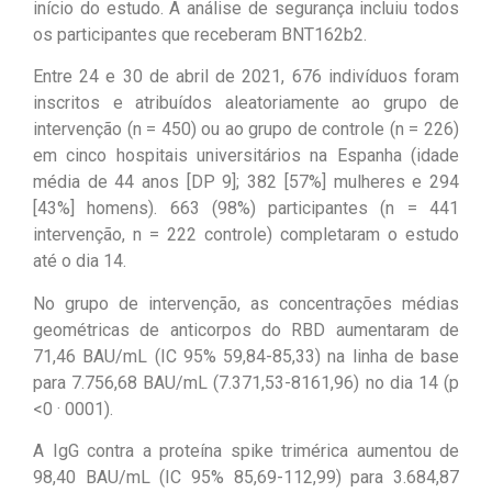
início do estudo. A análise de segurança incluiu todos
os participantes que receberam BNT162b2.
Entre 24 e 30 de abril de 2021, 676 indivíduos foram
inscritos e atribuídos aleatoriamente ao grupo de
intervenção (n = 450) ou ao grupo de controle (n = 226)
em cinco hospitais universitários na Espanha (idade
média de 44 anos [DP 9]; 382 [57%] mulheres e 294
[43%] homens). 663 (98%) participantes (n = 441
intervenção, n = 222 controle) completaram o estudo
até o dia 14.
No grupo de intervenção, as concentrações médias
geométricas de anticorpos do RBD aumentaram de
71,46 BAU/mL (IC 95% 59,84-85,33) na linha de base
para 7.756,68 BAU/mL (7.371,53-8161,96) no dia 14 (p
<0 · 0001).
A IgG contra a proteína spike trimérica aumentou de
98,40 BAU/mL (IC 95% 85,69-112,99) para 3.684,87