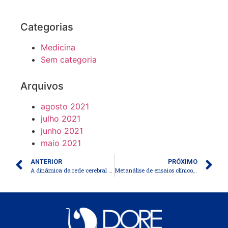
Categorias
Medicina
Sem categoria
Arquivos
agosto 2021
julho 2021
junho 2021
maio 2021
ANTERIOR
PRÓXIMO
A dinâmica da rede cerebral durante a memória de trabalho é modulada pela dopamina e diminuída na esquizofrenia
Metanálise de ensaios clínicos randomizados de ivermectina para tratar a infecção por SARS-CoV-2 apresenta descobertas positivas