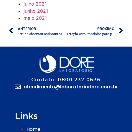
julho 2021
junho 2021
maio 2021
ANTERIOR
PRÓXIMO
Estudo observou assinaturas metabolômicas plasmáticas em lesões gástricas pré-cancerosas que evoluem para câncer
Terapia com imatinibe para pacientes com diabetes tipo 1 de início recente pode oferecer um novo meio de alterar o curso da doença
Contato: 0800 232 0636
atendimento@laboratoriodore.com.br
Links
Home