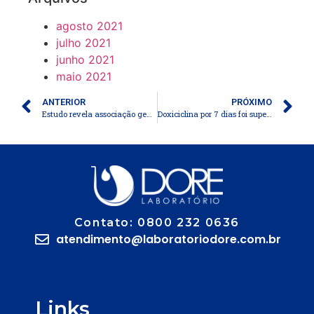
agosto 2021
julho 2021
junho 2021
maio 2021
ANTERIOR
PRÓXIMO
Estudo revela associação genética entre esquizofrenia e área de superfície e espessura cortical do cérebro
Doxiciclina por 7 dias foi superior à azitromicina em dose única para o tratamento da Chlamydia trachomatis retal assintomática
Contato: 0800 232 0636
atendimento@laboratoriodore.com.br
Links